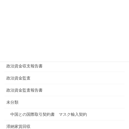
大学
学校法人
家賃滞納
専門学校等法律講座講師・業界団体研修会講師・セミナー講師
建物明渡し
政治資金収支報告書
政治資金監査
政治資金監査報告書
未分類
中国との国際取引契約書 マスク輸入契約
滞納家賃回収