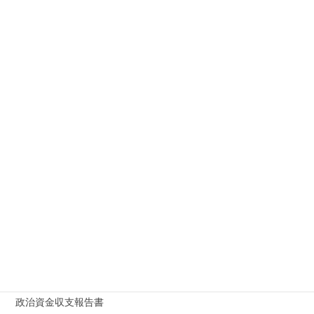
交通事故
公益通報
国際業務
国際離婚
外部通報窓口
大学
学校法人
家賃滞納
専門学校等法律講座講師・業界団体研修会講師・セミナー講師
建物明渡し
政治資金収支報告書