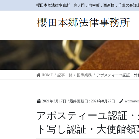
コ
ナ
櫻田本郷法律事務所 虎ノ門，内幸町，西新橋，千葉の弁護
ン
ビ
テ
ゲ
ン
ー
ツ
シ
に
ョ
移
ン
動
に
移
動
HOME
記事一覧
国際業務
アポスティーユ認証・外
2021年3月17日
/ 最終更新日 :
2021年8月27日
wpmaster
アポスティーユ認証・
ト写し認証・大使館領