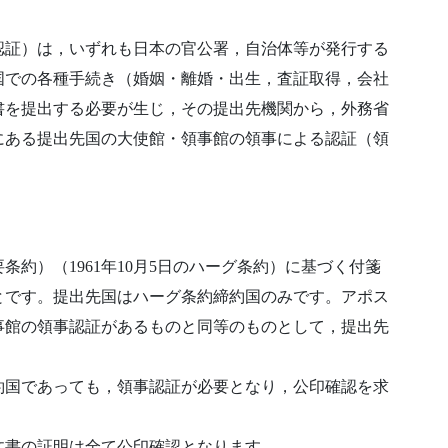
認証）は，いずれも日本の官公署，自治体等が発行する
国での各種手続き（婚姻・離婚・出生，査証取得，会社
書を提出する必要が生じ，その提出先機関から，外務省
にある提出先国の大使館・領事館の領事による認証（領
約）（1961年10月5日のハーグ条約）に基づく付箋
とです。提出先国はハーグ条約締約国のみです。アポス
事館の領事認証があるものと同等のものとして，提出先
約国であっても，領事認証が必要となり，公印確認を求
文書の証明は全て公印確認となります。