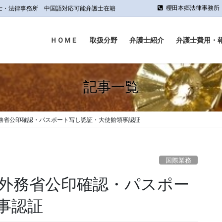
櫻田本郷法律事務所（東京
士・法律事務所 中国語対応可能弁護士在籍
ＨＯＭＥ
取扱分野
弁護士紹介
弁護士費用・
記事一覧
務省公印確認・パスポート写し認証・大使館領事認証
国際業務
外務省公印確認・パスポー
事認証