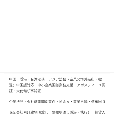
大規模法人向けプラン 月額１０万円
目安：月５時間程度の契約書チェックその他法律相談
※
事業規模や顧問契約の内容により，事務作業量が異なりますの
で，ご相談の上，金額を増減することは可能です。
ＨＯＭＥ
取扱分野
一般民事事件
中国・香港・台湾法務 アジア法務（企業の海外進出・撤
退）中国語対応 中小企業国際業務支援 アポスティーユ認
証・大使館領事認証
企業法務・会社商事関係事件・Ｍ＆Ａ・事業再編・債権回収
保証会社向け建物明渡し（建物明渡し訴訟・執行）・賃貸人