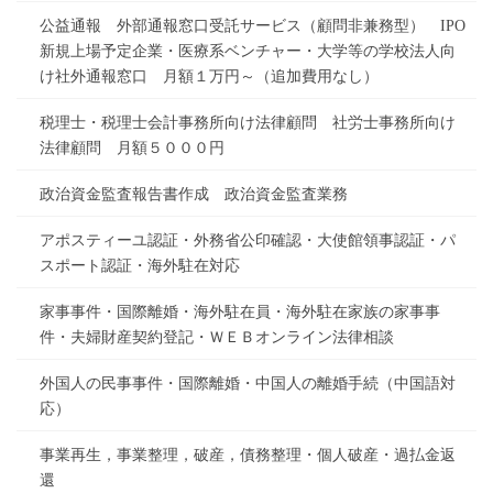
公益通報 外部通報窓口受託サービス（顧問非兼務型） IPO
新規上場予定企業・医療系ベンチャー・大学等の学校法人向
け社外通報窓口 月額１万円～（追加費用なし）
税理士・税理士会計事務所向け法律顧問 社労士事務所向け
法律顧問 月額５０００円
政治資金監査報告書作成 政治資金監査業務
アポスティーユ認証・外務省公印確認・大使館領事認証・パ
スポート認証・海外駐在対応
家事事件・国際離婚・海外駐在員・海外駐在家族の家事事
件・夫婦財産契約登記・ＷＥＢオンライン法律相談
外国人の民事事件・国際離婚・中国人の離婚手続（中国語対
応）
事業再生，事業整理，破産，債務整理・個人破産・過払金返
還