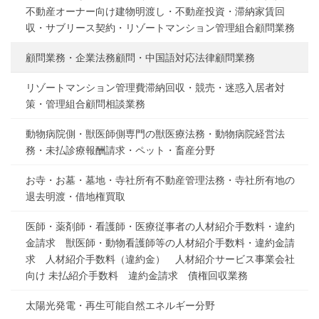
不動産オーナー向け建物明渡し・不動産投資・滞納家賃回
収・サブリース契約・リゾートマンション管理組合顧問業務
顧問業務・企業法務顧問・中国語対応法律顧問業務
リゾートマンション管理費滞納回収・競売・迷惑入居者対
策・管理組合顧問相談業務
動物病院側・獣医師側専門の獣医療法務・動物病院経営法
務・未払診療報酬請求・ペット・畜産分野
お寺・お墓・墓地・寺社所有不動産管理法務・寺社所有地の
退去明渡・借地権買取
医師・薬剤師・看護師・医療従事者の人材紹介手数料・違約
金請求 獣医師・動物看護師等の人材紹介手数料・違約金請
求 人材紹介手数料（違約金） 人材紹介サービス事業会社
向け 未払紹介手数料 違約金請求 債権回収業務
太陽光発電・再生可能自然エネルギー分野